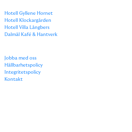
VÅRA DESTINATIONER
Hotell Gyllene Hornet
Hotell Klockargården
Hotell Villa Långbers
Dalmål Kafé & Hantverk
OM OSS
Jobba med oss
Hållbarhetspolicy
Integritetspolicy
Kontakt
KAMPANJER
Mer information kommer.
Site produced by
Visit Group
with
Citybreak™