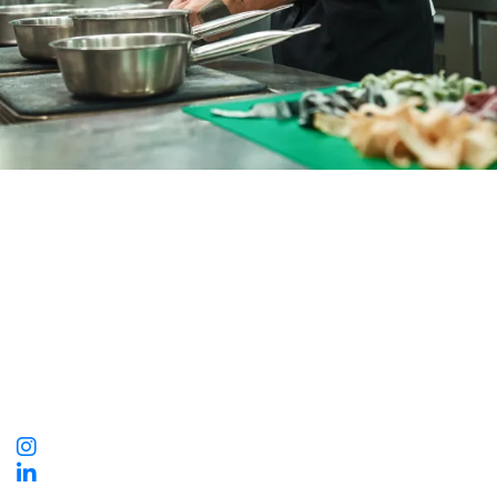
TÄLLBERGSGRUPPEN
Hotellkoncern med hjärtat i Dalarna.
Siljansvägen 456
793 70 Tällberg