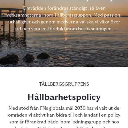
Omvärlden förändras ständigt, så även
verksamheterna inom Tällbergsgruppen. Med passion,
uthållighet och genom medvetna val ska vi växa över
tid och vara en förebild inom besöksnäringen.
TÄLLBERGSGRUPPENS
Hållbarhetspolicy
Med stöd från FNs globala mål 2030 har vi valt ut de
områden vi aktivt kan bidra till och landat i en policy
som är förankrad både inom ledningsgrupp och hos